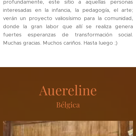
profundamente, este sitio a aquellas personas
interesadas en la infancia, la pedagogía, el arte;
verán un proyecto valiosísimo para la comunidad,
donde la gran labor que allí se realiza genera
fuertes esperanzas de transformación social.
Muchas gracias. Muchos cariños. Hasta luego ;)
Auereline
Bélgica